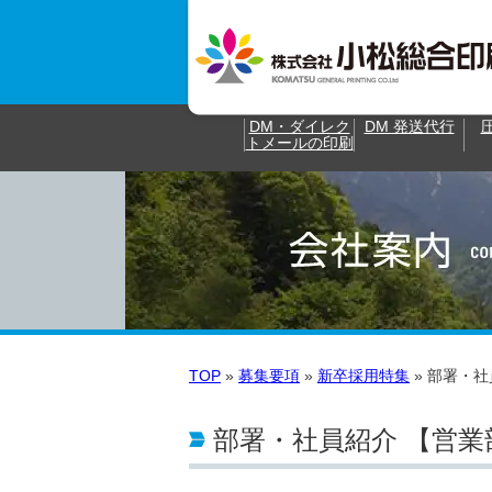
DM・ダイレク
DM 発送代行
トメールの印刷
TOP
»
募集要項
»
新卒採用特集
»
部署・社
部署・社員紹介 【営