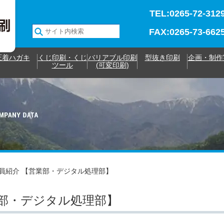
TEL:0265-72-312
FAX:0265-73-662
圧着ハガキ
くじ印刷・くじ
バリアブル印刷
型抜き印刷
企画・制作
ツール
(可変印刷)
員紹介 【営業部・デジタル処理部】
業部・デジタル処理部】