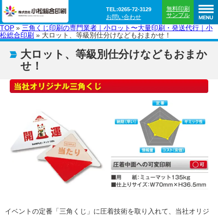
無料印刷
TEL:0265-72-3129
サンプル
お問い合わせ
TOP
»
三角くじ印刷の専門業者｜小ロット〜大量印刷・発送代行｜小
松総合印刷
»
大ロット、等級別仕分けなどもおまかせ！
大ロット、等級別仕分けなどもおまか
せ！
イベントの定番「三角くじ」に圧着技術を取り入れて、当社オリジ