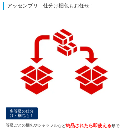
アッセンブリ 仕分け梱包もお任せ！
多等級の仕分
け・梱包も！
等級ごとの梱包やシャッフル
納品されたら即使える
など
形で