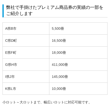
弊社で手掛けたプレミアム商品券の実績の一部を
ご紹介します
A県B市
5,500冊
C県D町
16,500冊
E県F町
18,000冊
G県H市
411,000冊
I県J市
145,000冊
K県L市
10,000冊
小ロット～大ロットまで、幅広いロットに対応可能です。