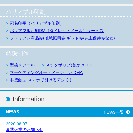
バリアブル印刷
宛名印字（バリアブル印刷）
バリアブル印刷DM（ダイレクトメール）サービス
プレミアム商品券(地域振興券/ギフト券/株主優待券など)
特殊制作
型抜きツール
ネックポップ(首かけPOP)
マーケティングオートメーション DMA
非接触型 スマホで引けるデジくじ
Information
NEWS
NEWS一覧
2026.08.07
夏季休業のお知らせ