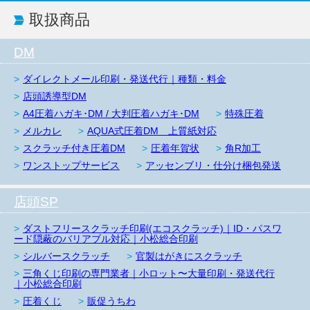
取扱商品
DM
ダイレクトメール印刷・発送代行｜種類・料金
店頭誘導型DM
A4圧着ハガキ･DM / 大判圧着ハガキ･DM
特殊圧着
メルカレ
AQUA式圧着DM 上質紙対応
スクラッチ付き圧着DM
圧着年賀状
角R加工
ワンストップサービス
アッセンブリ・仕分け梱包発送
店頭SP
ダストフリースクラッチ印刷(エコスクラッチ)｜ID・パスワ
ード隠蔽のバリアブル対応｜小松総合印刷
シルバースクラッチ
官製はがきにスクラッチ
三角くじ印刷の専門業者｜小ロット〜大量印刷・発送代行
｜小松総合印刷
圧着くじ
販促うちわ