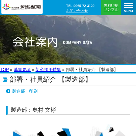
無料印刷
TEL:0265-72-3129
サンプル
お問い合わせ
TOP
»
募集要項
»
新卒採用特集
»
部署・社員紹介 【製造部】
部署・社員紹介 【製造部】
製造部・印刷
製造部：奥村 文彬