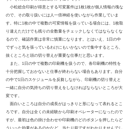
小松総合印刷が得意とする可変案件は1枚1枚が個人情報の塊な
ので、その取り扱いには人一倍神経を使いながら作業していま
す。特に1枚の中で複数の可変情報を扱っている場合には、1枚取
り違えただけでも残りの全数量をチェックしなくてはならなくな
るので、確認作業は非常に慎重になります。とはいえ、1日の中
でずっと気を張っているわけにもいかないので集中するところ、
抜くところと頭の切り替えが重要な仕事だと思います。
また、1日の中で複数の印刷機を扱うので、各印刷機の特性を
十分把握しておかないと仕事が終わらない場合もあります。自分
の中で1日のスケジュールを反芻しながら、印刷機の切り替えと
一緒に自分の気持ちの切り替えをしなければならないところが大
変です。
面白いところは自分の成長がはっきりと形になって表れるとこ
ろです。自分は全くの未経験から印刷オペレーターになったので
すが、最初は色の掛け合わせや印刷機のどのボタンを押したらど
ういった効果があるのかなど、当たり前ですがわかりませんでし