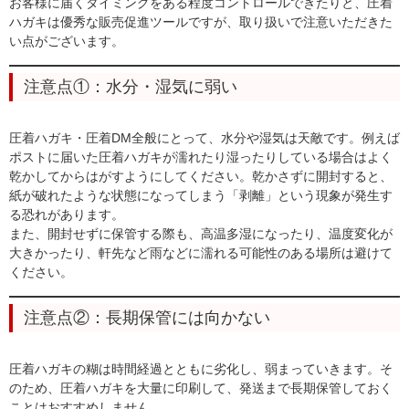
お客様に届くタイミングをある程度コントロールできたりと、圧着
ハガキは優秀な販売促進ツールですが、取り扱いで注意いただきた
い点がございます。
注意点①：水分・湿気に弱い
圧着ハガキ・圧着DM全般にとって、水分や湿気は天敵です
。例えば
ポストに届いた圧着ハガキが濡れたり湿ったりしている場合はよく
乾かしてからはがすようにしてください。乾かさずに開封すると、
紙が破れたような状態になってしまう「剥離」という現象が発生す
る恐れがあります。
また、開封せずに保管する際も、高温多湿になったり、温度変化が
大きかったり、軒先など雨などに濡れる可能性のある場所は避けて
ください。
注意点②：長期保管には向かない
圧着ハガキの糊は時間経過とともに劣化し、弱まっていきます。そ
のため、圧着ハガキを大量に印刷して、発送まで長期保管しておく
ことはおすすめしません。