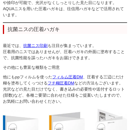
や捺印が可能で、光沢がなくしっとりした見た目になります。
AQUAニスを用いた圧着ハガキは、往信用ハガキなどで活用されて
います。
抗菌ニスの圧着ハガキ
最近では、
抗菌ニス印刷
も注目が集まっています。
圧着用のニスではありませんが、圧着ハガキの外面に塗布すること
で、抗菌性能を謳ったハガキをお届けできます。
その他にも豊富な種類をご用意
他にもppフィルムを使った
フィルム圧着DM
、圧着する三辺にだけ
糊を塗布してくっつける
フチ糊圧着DM
などの方法もございます。
光沢などの見た目だけでなく、書き込みの必要性や送付するロット
(部数)など、各種ご要望に合わせた仕様をご提案いたしますので、
お気軽にお問い合わせください。