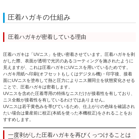
圧着ハガキの仕組み
圧着ハガキが密着している理由
圧着ハガキは
「UVニス」を使い密着
させています。圧着ハガキを剥
がした際、表面が透明で光沢のあるコーティングを施されたように
見えますが、これは圧着ハガキにUVニスを用いているためです。
ハガキ用紙へ印刷(オフセットもしくはデジタル機)・印字後、接着
面にUVニスを塗布して熱と圧力によりニス層同士を状態変化させる
ことで、圧着ハガキは密着します。
UVニスを含めた圧着専用の特殊なニスだけが接着性を有しており、
ニス全般が接着性を有しているわけではありません。
UVニスは若干黄色みを帯びているため、仕上がりの色味を確認され
たい場合は量産前に校正(本紙を使った本機校正)をされることをお
すすめします。
一度剥がした圧着ハガキを再びくっつけることは