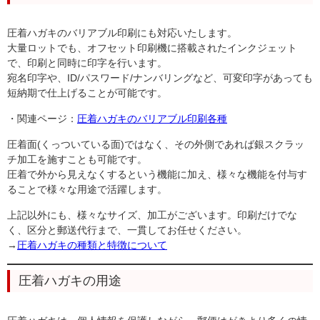
圧着ハガキのバリアブル印刷にも対応いたします。
大量ロットでも、オフセット印刷機に搭載されたインクジェット
で、印刷と同時に印字を行います。
宛名印字や、ID/パスワード/ナンバリングなど、可変印字があっても
短納期で仕上げることが可能です。
・関連ページ：
圧着ハガキのバリアブル印刷各種
圧着面(くっついている面)ではなく、その外側であれば銀スクラッ
チ加工を施すことも可能です。
圧着で外から見えなくするという機能に加え、様々な機能を付与す
ることで様々な用途で活躍します。
上記以外にも、様々なサイズ、加工がございます。印刷だけでな
く、区分と郵送代行まで、一貫してお任せください。
→
圧着ハガキの種類と特徴について
圧着ハガキの用途