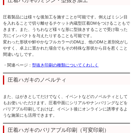
圧着ハガキのミシン・型抜き加工
圧着製品には様々な後加工を施すことが可能です。例えばミシン目
を入れることで切り離せるチケット内蔵型圧着DMをつけることもで
きます。また、うちわなど様々な形に型抜きすることで受け取った
方にインパクトを与えたりすることも可能です。
変わった形状や鮮やかなフルカラーのDMは、他のDMと差別化がし
やすく、卓上に置かれた場合でもその特殊な形状から目を惹くこと
間違いなしです。
・関連ページ：
型抜き印刷の種類についてくわしく
圧着ハガキのノベルティ
また、はがきとしてだけでなく、イベントなどのノベルティとして
もお使いいただけます。圧着中面にシリアルやナンバリングなどを
バリアブル印刷しておけば、イベント後にオンラインに誘導するよ
うな施策にも活用できます。
圧着ハガキのバリアブル印刷（可変印刷）