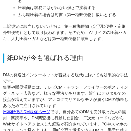
る
圧着面は容易にはがれない強さで接着する
ふち糊圧着の場合は封書（第一種郵便物）扱いとする
上記規定に該当しないハガキは、第一種郵便物（定形郵便物・定形
外郵便物）として取り扱われます。そのため、A4サイズの圧着ハガ
キ、大判圧着ハガキなどは第一種郵便物に該当します。
紙DMが今も選ばれる理由
DMの発送はインターネットが普及する現代においても効果的な手法
です。
集客や販促活動には、テレビCM・チラシ・フライヤーのポスティン
グ・ネット広告など、様々な手法があります。近年はデジタルでの
接点が増えていますが、アナログでリアルなモノが届くDMの効果も
あらためて注目されています。
日本郵便のDM販促ページ
では、自分あてのDMを受け取った人の開
封・閲読率や、DM閲覧後に行動した割合、二次元コードなどから
Webサイトへアクセスした経験が紹介されています。PCやスマホの
スクリーンで見るよりも、用紙全面で訴求できるDMは、手元に残り