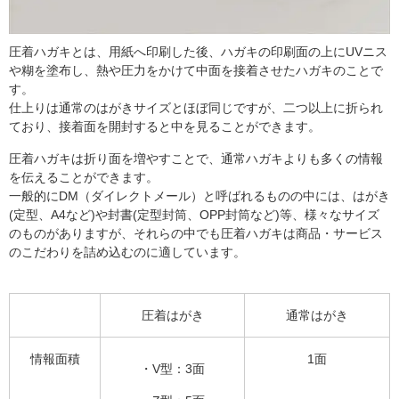
圧着ハガキとは、用紙へ印刷した後、ハガキの印刷面の上にUVニス
や糊を塗布し、熱や圧力をかけて中面を接着させたハガキのことで
す
。
仕上りは通常のはがきサイズとほぼ同じですが、二つ以上に折られ
ており、接着面を開封すると中を見ることができます。
圧着ハガキは折り面を増やすことで、通常ハガキよりも多くの情報
を伝えることができます。
一般的にDM（ダイレクトメール）と呼ばれるものの中には、はがき
(定型、A4など)や封書(定型封筒、OPP封筒など)等、様々なサイズ
のものがありますが、それらの中でも圧着ハガキは商品・サービス
のこだわりを詰め込むのに適しています。
圧着はがき
通常はがき
情報面積
1面
・V型：3面