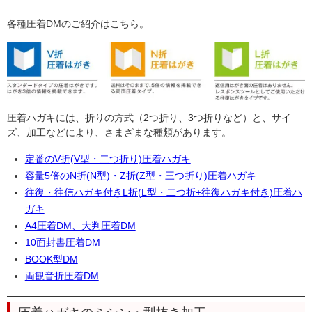
各種圧着DMのご紹介はこちら。
圧着ハガキには、折りの方式（2つ折り、3つ折りなど）と、サイ
ズ、加工などにより、さまざまな種類があります。
定番のV折(V型・二つ折り)圧着ハガキ
容量5倍のN折(N型)・Z折(Z型・三つ折り)圧着ハガキ
往復・往信ハガキ付きL折(L型・二つ折+往復ハガキ付き)圧着ハ
ガキ
A4圧着DM、大判圧着DM
10面封書圧着DM
BOOK型DM
両観音折圧着DM