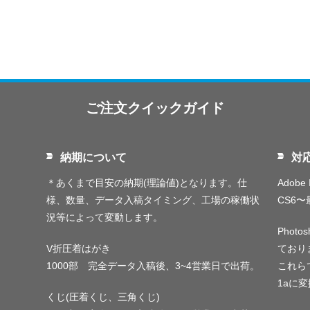
ご注文クイックガイド
納期について
対
＊あくまで目安の納期(理論値)となります。仕
Adobe I
様、数量、データ入稿タイミング、工場の稼働状
CS6
況等によって変動します。
Phot
V折圧着はがき
ており
1000部 完全データ入稿後、3~4営業日で出荷。
これらで
1aに
くじ(圧着くじ、三角くじ)