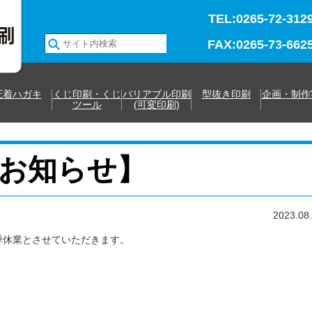
TEL:0265-72-312
FAX:0265-73-662
圧着ハガキ
くじ印刷・くじ
バリアブル印刷
型抜き印刷
企画・制作
ツール
(可変印刷)
お知らせ】
2023.08
季休業とさせていただきます。