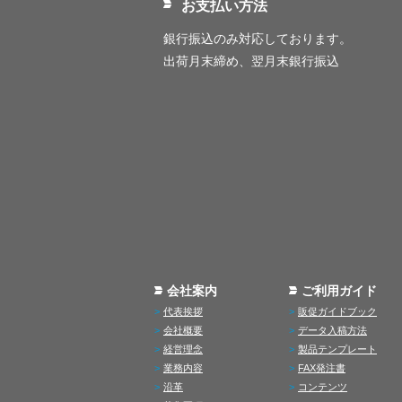
お支払い方法
銀行振込のみ対応しております。
出荷月末締め、翌月末銀行振込
会社案内
ご利用ガイド
代表挨拶
販促ガイドブック
会社概要
データ入稿方法
経営理念
製品テンプレート
業務内容
FAX発注書
沿革
コンテンツ