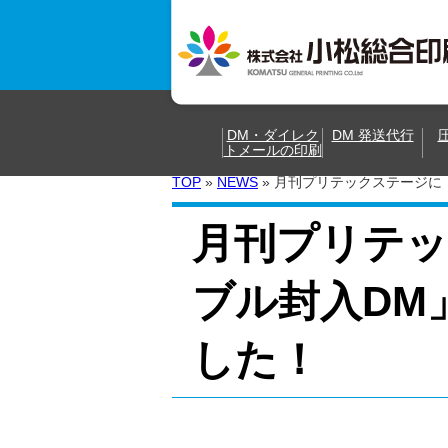
DM・ダイレク
DM 発送代行
トメールの印刷
TOP
»
NEWS
»
月刊プリテックステージに
月刊プリテ
ブル封入DM
した！