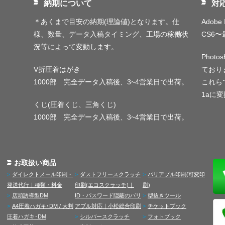
納期について
対
＊あくまで目安の納期(理論値)となります。仕
Adobe I
様、数量、データ入稿タイミング、工場の稼働状
CS6
況等によって変動します。
Phot
V折圧着はがき
ており
1000部 完全データ入稿後、3~4営業日で出荷。
これらで
1aに
くじ(圧着くじ、三角くじ)
1000部 完全データ入稿後、3~4営業日で出荷。
お取扱い商品
ダイレクトメール印刷・
ダストフリースクラッチ
バリアブル印刷(可変印
発送代行｜種類・料金
印刷(エコスクラッチ)｜
刷)
店頭誘導型DM
ID・パスワード隠蔽のバリ
型抜きツール
A4圧着ハガキ･DM / 大判
アブル対応｜小松総合印刷
チケットブック
圧着ハガキ･DM
シルバースクラッチ
フォトブック