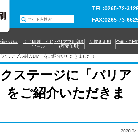
TEL:0265-72-312
FAX:0265-73-662
圧着ハガキ
くじ印刷・くじ
バリアブル印刷
型抜き印刷
企画・制作
ツール
(可変印刷)
「バリアブル封入DM」をご紹介いただきました！
ックステージに「バリア
」をご紹介いただきま
2020.04