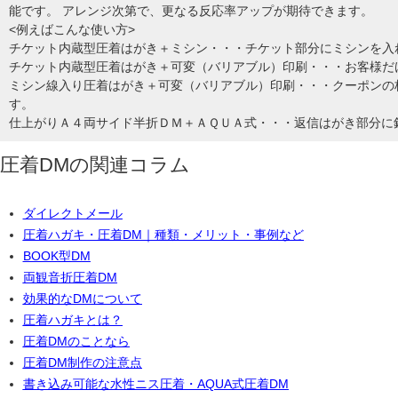
能です。 アレンジ次第で、更なる反応率アップが期待できます。
<例えばこんな使い方>
チケット内蔵型圧着はがき＋ミシン・・・チケット部分にミシンを入
チケット内蔵型圧着はがき＋可変（バリアブル）印刷・・・お客様だ
ミシン線入り圧着はがき＋可変（バリアブル）印刷・・・クーポンの
す。
仕上がりＡ４両サイド半折ＤＭ＋ＡＱＵＡ式・・・返信はがき部分に
圧着DMの関連コラム
ダイレクトメール
圧着ハガキ・圧着DM｜種類・メリット・事例など
BOOK型DM
両観音折圧着DM
効果的なDMについて
圧着ハガキとは？
圧着DMのことなら
圧着DM制作の注意点
書き込み可能な水性ニス圧着・AQUA式圧着DM