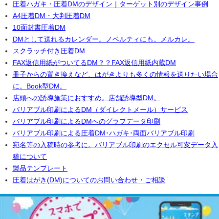
圧着ハガキ・圧着DMのデザイン｜ターゲット別のデザイン事
例
A4圧着DM・大判圧着DM
10面封書圧着DM
DMとして送れるカレンダー。ノベルティにも。メルカレ。
スクラッチ付き圧着DM
FAX返信用紙がついてるDM？？FAX返信用紙内蔵DM
冊子からの置き換えなど、はがきよりも多くの情報を送りたい場合
に。Book型DM。
店頭への誘導施策におすすめ。店舗誘導型DM。
バリアブル印刷によるDM（ダイレクトメール）サービス
バリアブル印刷によるDMへのグラフデータ印刷
バリアブル印刷による圧着DM･ハガキ･両面バリアブル印刷
宛名等の入稿時の参考に。バリアブル印刷のエクセル可変データ入
稿について
製品テンプレート
圧着はがき(DM)についてのお問い合わせ・ご相談