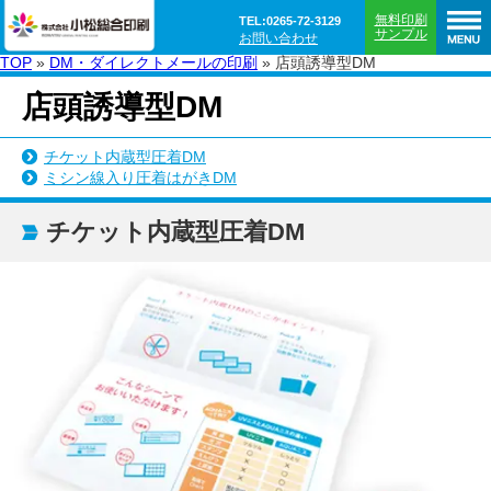
無料印刷
TEL:0265-72-3129
サンプル
お問い合わせ
TOP
»
DM・ダイレクトメールの印刷
»
店頭誘導型DM
店頭誘導型DM
チケット内蔵型圧着DM
ミシン線入り圧着はがきDM
チケット内蔵型圧着DM