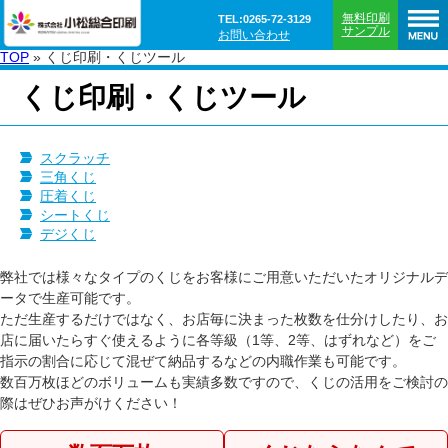
無料印刷
TEL:0265-72-3129
サンプル
お問い合わせ
TOP
»
くじ印刷・くじツール
くじ印刷・くじツール
スクラッチ
三角くじ
圧着くじ
シートくじ
デジくじ
弊社では様々なタイプのくじをお客様にご用意いただいたオリジナルデ
ータで生産可能です。
ただ生産するだけではなく、お店毎に決まった枚数を仕分けしたり、お
店に届いたらすぐ使えるように各等級（1等、2等、はずれなど）をご
指示の割合に応じて混ぜて納品するなどの内職作業も可能です。
数百万枚ほどのボリュームも実績多数ですので、くじの活用をご検討の
際はぜひお声がけください！