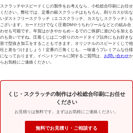
スクラッチやスピードくじの製作をお考えなら、小松総合印刷にお任せ
ください。弊社では、定番の
銀スクラッチ
はもちろん、削りカスが出な
いダストフリースクラッチ（エコスクラッチ、カスなしスクラッチ）も
ございます。カードだけでなく圧着DMやうちわツールなどとの組み合
わせも可能です。年賀はがきやかもめ～るでのご挨拶に遊び心を加える
のも良いですね。
圧着くじ
は二つ折りのカードタイプ以外にもお好きな
形で型抜き加工をすることもできます。オリジナルのスピードくじで他
社と差をつけましょう！定番の三角くじも、一味違うプレミアムな仕様
になっております。
イベントツール
に関するご質問は、
お問い合わせ
か
らお気軽にご連絡ください。
くじ・スクラッチの制作は小松総合印刷にお任せ
ください
お見積りは無料です。まずはお気軽にご連絡ください。
無料でお見積り・ご相談する