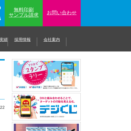
9
無料印刷
お問い合わせ
サンプル
請求
5
実績
採用情報
会社案内
.22