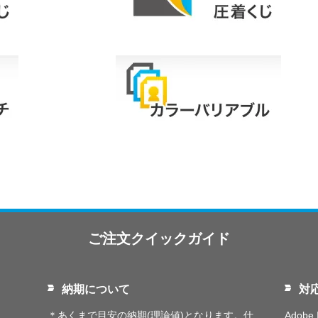
ご注文クイックガイド
納期について
対
＊あくまで目安の納期(理論値)となります。仕
Adobe I