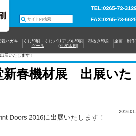
TEL:0265-72-312
FAX:0265-73-662
圧着ハガキ
くじ印刷・くじ
バリアブル印刷
型抜き印刷
企画・制作
ツール
(可変印刷)
 出展いたします！
文堂新春機材展 出展いた
2016.01
nt Doors 2016に出展いたします！
）