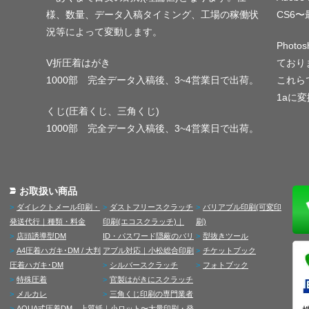
様、数量、データ入稿タイミング、工場の稼働状
CS6
況等によって変動します。
Phot
V折圧着はがき
ており
1000部 完全データ入稿後、3~4営業日で出荷。
これらで
1aに
くじ(圧着くじ、三角くじ)
1000部 完全データ入稿後、3~4営業日で出荷。
お取扱い商品
ダイレクトメール印刷・
ダストフリースクラッチ
バリアブル印刷(可変印
発送代行｜種類・料金
印刷(エコスクラッチ)｜
刷)
店頭誘導型DM
ID・パスワード隠蔽のバリ
型抜きツール
A4圧着ハガキ･DM / 大判
アブル対応｜小松総合印刷
チケットブック
圧着ハガキ･DM
シルバースクラッチ
フォトブック
特殊圧着
官製はがきにスクラッチ
メルカレ
三角くじ印刷の専門業者
AQUA式圧着DM 上質紙
｜小ロット〜大量印刷・発