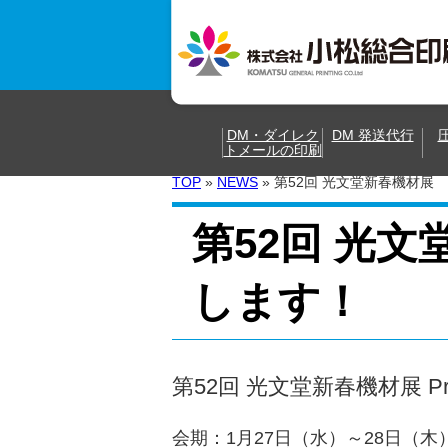
DM・ダイレク
DM 発送代行
トメールの印刷
TOP
»
NEWS
»
第52回 光文堂新春機材展
第52回 光
します！
第52回 光文堂新春機材展 Pri
会期：1月27日（水）～28日（木