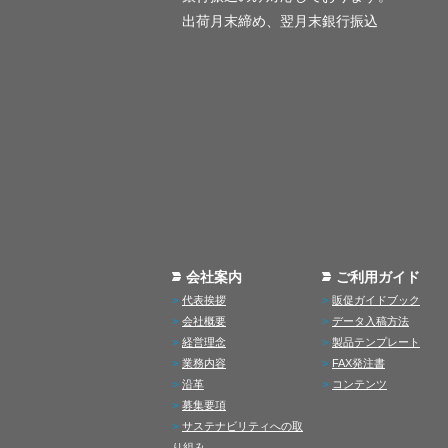
出荷月末締め、翌月末銀行振込
会社案内
ご利用ガイド
代表挨拶
販促ガイドブック
会社概要
データ入稿方法
経営理念
製品テンプレート
業務内容
FAX発注書
沿革
コンテンツ
募集要項
サステナビリティへの取
り組み