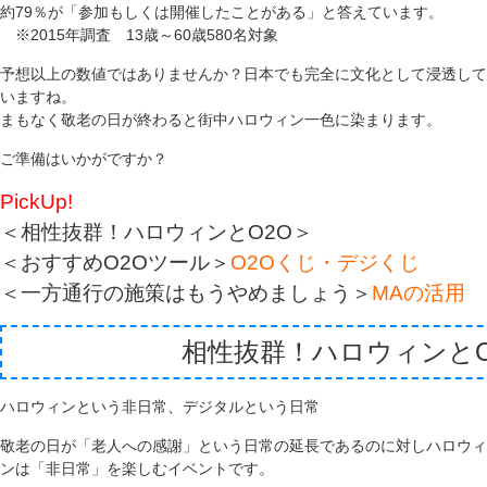
約79％が「参加もしくは開催したことがある」と答えています。
※2015年調査 13歳～60歳580名対象
予想以上の数値ではありませんか？日本でも完全に文化として浸透して
いますね。
まもなく敬老の日が終わると街中ハロウィン一色に染まります。
ご準備はいかがですか？
PickUp!
＜相性抜群！ハロウィンとO2O＞
＜おすすめO2Oツール＞
O2Oくじ・デジくじ
＜一方通行の施策はもうやめましょう＞
MAの活用
相性抜群！ハロウィンとO
ハロウィンという非日常、デジタルという日常
敬老の日が「老人への感謝」という日常の延長であるのに対しハロウィ
ンは「非日常」を楽しむイベントです。