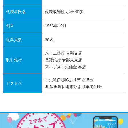
代表者氏名
代表取締役 小松 肇彦
創立
1963年10月
従業員数
30名
八十二銀行 伊那支店
取引銀行
長野銀行 伊那東支店
アルプス中央信金 本店
中央道伊那ICより車で15分
アクセス
JR飯田線伊那市駅より車で14分