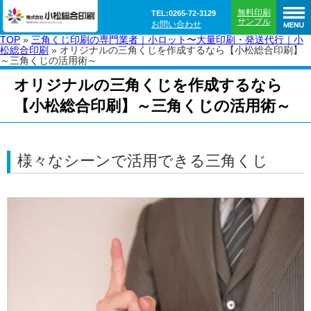
無料印刷
TEL:0265-72-3129
サンプル
お問い合わせ
TOP
»
三角くじ印刷の専門業者｜小ロット〜大量印刷・発送代行｜小
松総合印刷
»
オリジナルの三角くじを作成するなら【小松総合印刷】
～三角くじの活用術～
オリジナルの三角くじを作成するなら
【小松総合印刷】～三角くじの活用術～
様々なシーンで活用できる三角くじ