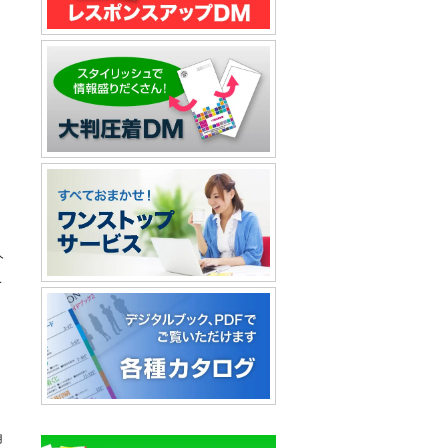
人
こ
角