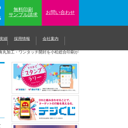
9
無料印刷
お問い合わせ
サンプル
請求
5
実績
採用情報
会社案内
角丸加工・ワンタッチ開封を小松総合印刷が
て