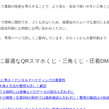
して最新の技術を導入することで、より安心・安全で使いやすい三角く
チで簡単に開封でき、ゴミも出ないため、抽選会のスムーズな進行にも
松総合印刷にお気軽にお問い合わせください。
は、専用ページで詳しくご案内しています。小ロットから大量印刷まで
に最適なQRスマホくじ・三角くじ・圧着DM
軽に導入！デジタルマーケティングの重要性
き換え方法や費用を詳しく解説
？入稿時には画像などのデータの提出も忘れずに
ドの種類！圧着DMの制作では最終確認も忘れずに！費用の確認は小松