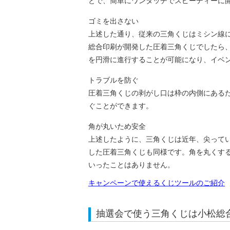
とで、簡単にワンタッチでスピーディーに
ゴミを出さない
上述した通り、従来の三角くじはミシン線
総合印刷が開発した圧着三角くじでしたら
を円滑に進行することが可能になり、イベ
トラブルを防ぐ
圧着三角くじの剥がし口は枠の内側にある
ぐことができます。
角が丸いため安全
上述したように、三角くじは近年、尖って
した圧着三角くじも同様です。角を丸くす
いったことはありません。
キャンペーンで使えるくじツールのご紹介
抽選会で使う三角くじは小松総