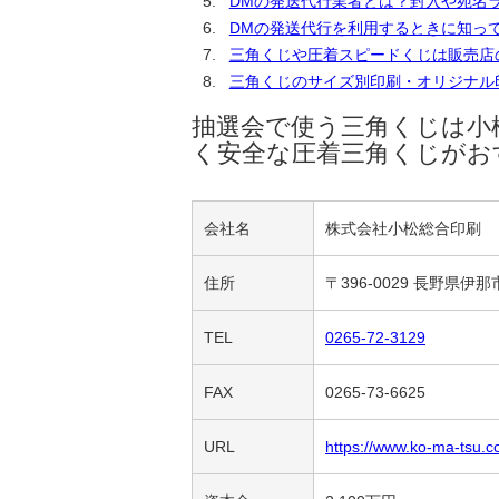
DMの発送代行業者とは？封入や宛名
DMの発送代行を利用するときに知っ
三角くじや圧着スピードくじは販売店
三角くじのサイズ別印刷・オリジナル
抽選会で使う三角くじは小
く安全な圧着三角くじがお
会社名
株式会社小松総合印刷
住所
〒396-0029 長野県伊那
TEL
0265-72-3129
FAX
0265-73-6625
URL
https://www.ko-ma-tsu.co