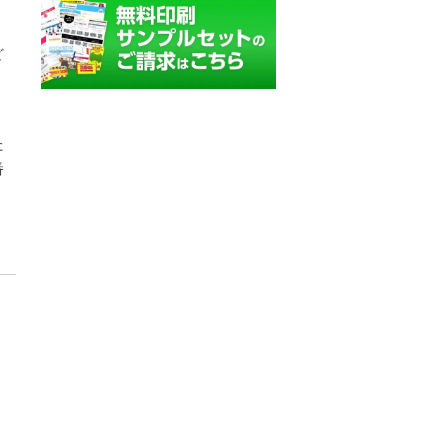
ど
た
番