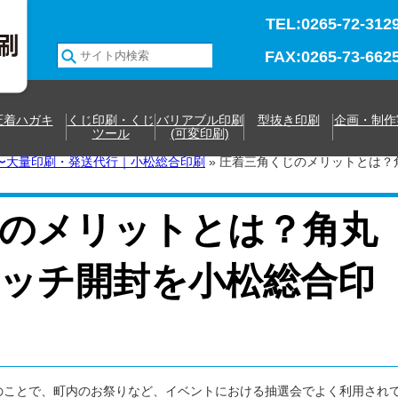
TEL:0265-72-312
FAX:0265-73-662
圧着ハガキ
くじ印刷・くじ
バリアブル印刷
型抜き印刷
企画・制作
ツール
(可変印刷)
〜大量印刷・発送代行｜小松総合印刷
»
圧着三角くじのメリットとは？
のメリットとは？角丸
ッチ開封を小松総合印
のことで、町内のお祭りなど、イベントにおける抽選会でよく利用され