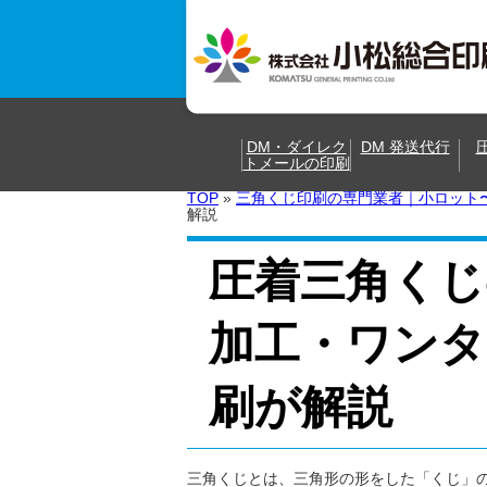
DM・ダイレク
DM 発送代行
トメールの印刷
TOP
»
三角くじ印刷の専門業者｜小ロット
解説
圧着三角くじ
加工・ワンタ
刷が解説
三角くじとは、三角形の形をした「くじ」