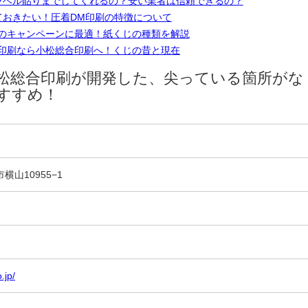
ラベル貼りまでしてくれるの？安い業者は信頼できるの？
ておきたい！圧着DM印刷の特徴について
のキャンペーンに最適！紙くじの種類を解説
印刷なら小松総合印刷へ！くじの昔と現在
松総合印刷が開発した、尖っている箇所がな
すすめ！
市横山10955−1
.jp/